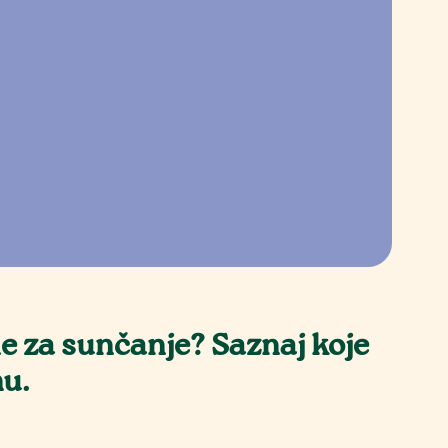
o
me za sunčanje? Saznaj koje
nu.
e.