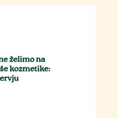
 ne želimo na
še kozmetike:
ervju