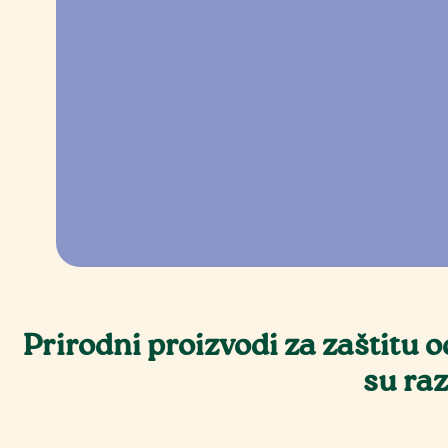
Prirodni proizvodi za zaštitu 
su raz
S