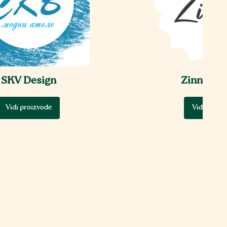
SKV Design
Zinnia k
Vidi proizvode
Vidi proiz