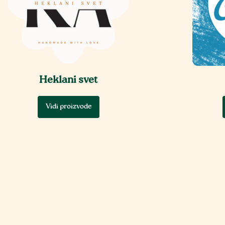
Heklani svet
Vidi proizvode