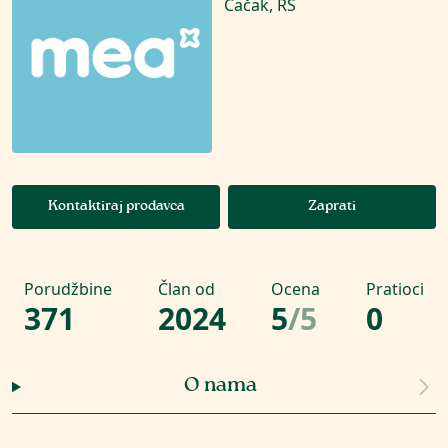
Čačak, RS
Kontaktiraj prodavca
Zaprati
Porudžbine
Član od
Ocena
Pratioci
371
2024
5
/
5
0
O nama