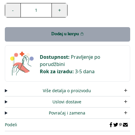
-
+
1
Dodaj u korpu
Dostupnost
:
Pravljenje po
porudžbini
Rok za izradu
:
3-5 dana
Više detalja o proizvodu
Uslovi dostave
Povraćaj i zamena
Podeli