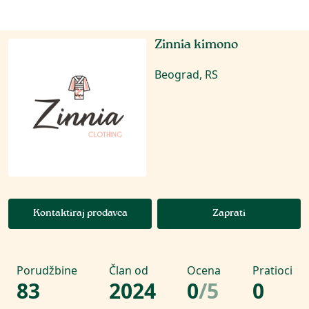
Zinnia kimono
Beograd, RS
Kontaktiraj prodavca
Zaprati
Porudžbine
Član od
Ocena
Pratioci
83
2024
0
/
5
0