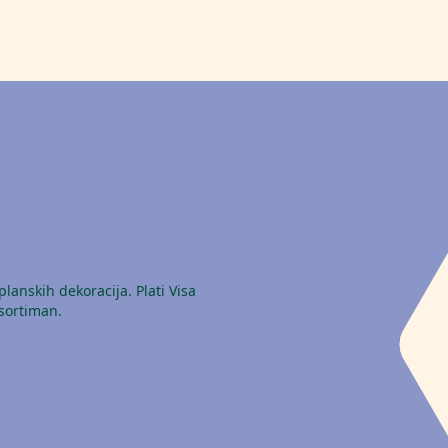
ve istaknute proizvode dobijate 20% POPUSTA ukoliko plaća
izvršite Visa karticom!
planskih dekoracija. Plati Visa
sortiman.