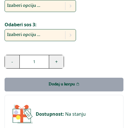
Izaberi opciju ...
Odaberi sos 3:
Izaberi opciju ...
-
+
1
Dodaj u korpu
Dostupnost
:
Na stanju