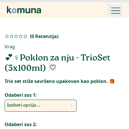
(
0
Recenzija
)
Vrag
💕♀️Poklon za nju - TrioSet
(3x100ml)
Trio set stiže savršeno upakovan kao poklon. 🎁
Odaberi sos 1:
Izaberi opciju ...
Odaberi sos 2: