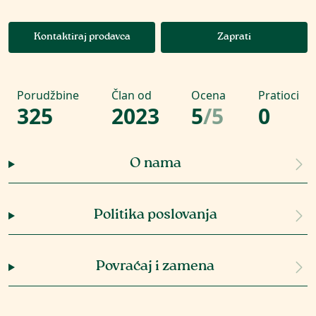
Kontaktiraj prodavca
Zaprati
Porudžbine
Član od
Ocena
Pratioci
325
2023
5
/
5
0
O nama
Politika poslovanja
Povraćaj i zamena