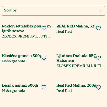
Sort by
Poklon set Zlobex premium
REAL RED Malina, 320g
ljutih sosova
Real Red
ZLOBEX PREMIUM LJUTI SOS
Klasična granola 300gr
Ljjuti sos Drakula-BBQ
Habanero
Naša granola
ZLOBEX PREMIUM LJUTI SOS
Lešnik namaz 300gr
Real Red Malina, 200g
Naša granola
Real Red