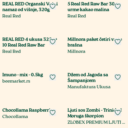
REAL RED Organski Voćni
5 Real Red Raw Bar 30g,
namaz od višnje, 320g
urme kakao malina
Real Red
Real Red
REAL RED 4 ukusa 320g +
Millnora paket četiri vrste
10 Real Red Raw Bar
brašna
Real Red
Millnora
Imuno - mix - 0.5kg
Džem od Jagoda sa
Šampanjcem
beemarket.rs
Manufaktura Ukusa
Chocollama Raspberries
Ljuti sos Zombi - Trinidad
Moruga škorpion
Chocollama
ZLOBEX PREMIUM LJUTI SOS