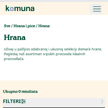
Sve
/
Hrana i pice
/
Hrana
Hrana
Uživaj u pažljivo odabranoj i ukusnoj selekciji domaće hrane.
Pogledaj naš asortiman srpskih proizvoda lokalnih
proizvođača.
Ukupno
0
rezultata
FILTERI