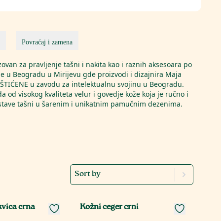
Povraćaj i zamena
ovan za pravljenje tašni i nakita kao i raznih aksesoara po
 je u Beogradu u Mirijevu gde proizvodi i dizajnira Maja
AŠTIĆENE u zavodu za intelektualnu svojinu u Beogradu.
da od visokog kvaliteta velur i govedje kože koja je ručno i
postave tašni u šarenim i unikatnim pamučnim dezenima.
Sort by
vica crna
Kožni ceger crni