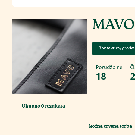
MAVO
Kontaktiraj proda
Porudžbine
Č
18
Ukupno
0
rezultata
kožna crvena torba