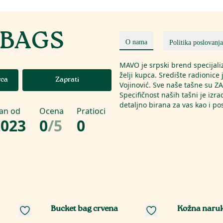
BAGS
O nama
Politika poslovanja
MAVO je srpski brend specijaliz
želji kupca. Središte radionice
vca
Zaprati
Vojinović. Sve naše tašne su Z
Specifičnost naših tašni je izra
detaljno birana za vas kao i 
lan od
Ocena
Pratioci
2023
0
/
5
0
Bucket bag crvena
Kožna naruk