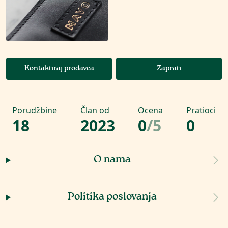
Kontaktiraj prodavca
Zaprati
Porudžbine
Član od
Ocena
Pratioci
18
2023
0
/
5
0
O nama
Politika poslovanja