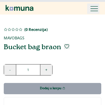
(
0
Recenzija
)
MAVOBAGS
Bucket bag braon
-
+
1
Dodaj u korpu