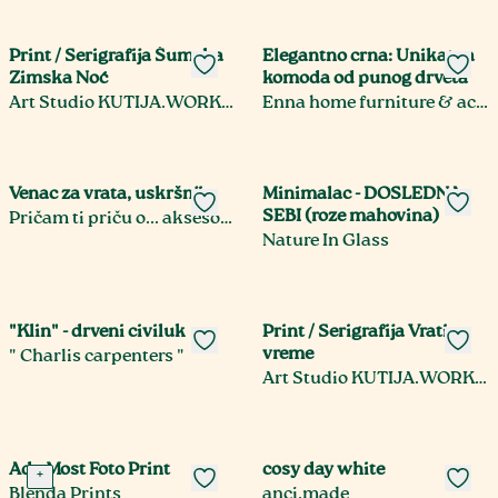
Print / Serigrafija Šumska
Elegantno crna: Unikatna
Zimska Noć
komoda od punog drveta
Art Studio KUTIJA.WORKSHOP Umetnička Sito Štampa
Enna home furniture & accessories
Venac za vrata, uskršnji
Minimalac - DOSLEDNA
SEBI (roze mahovina)
Pričam ti priču o... aksesoari, bukmarkeri, minijature
Nature In Glass
"Klin" - drveni civiluk
Print / Serigrafija Vrati
vreme
" Charlis carpenters "
Art Studio KUTIJA.WORKSHOP Umetnička Sito Štampa
Ada Most Foto Print
cosy day white
+
Blenda Prints
anci.made