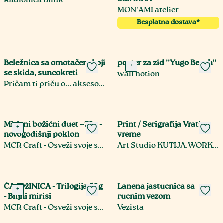
Radionica Blink
MON'AMI atelier
Besplatna dostava*
Beležnica sa omotačem koji
poster za zid ''Yugo Beach''
+
se skida, suncokreti
wall notion
Pričam ti priču o... aksesoari, bukmarkeri, minijature
Mirisni božićni duet ~70g -
Print / Serigrafija Vrati
+
novogodišnji poklon
vreme
MCR Craft - Osveži svoje srce, daruj mirisnu umetnost
Art Studio KUTIJA.WORKSHOP Umetnička Sito Štampa
ČAJDžINICA - Trilogija 50g
Lanena jastucnica sa
+
- Biljni mirisi
rucnim vezom
MCR Craft - Osveži svoje srce, daruj mirisnu umetnost
Vezista