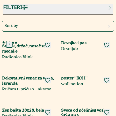
FILTERI
Sort by
Devojka i pas
+
Stalak, držač, nosač za
Drvoljub
medalje
Radionica Blink
Dekorativni venac za vrata,
poster ''KOH''
lavanda
wall notion
Pričam ti priču o... aksesoari, bukmarkeri, minijature
Zen bašta 28x28, bela
Sveća od pčelinjeg voska
ŠIŠARKA