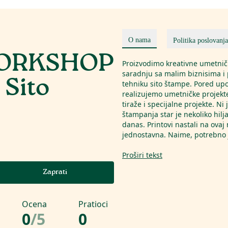
O nama
Politika poslovanja
WORKSHOP
Proizvodimo kreativne umetni
saradnju sa malim biznisima i
Sito
tehniku sito štampe. Pored up
realizujemo umetničke projekt
tiraže i specijalne projekte. Ni
štampanja star je nekoliko hilja
danas. Printovi nastali na ovaj 
jednostavna. Naime, potrebno 
Proširi tekst
Zaprati
Ocena
Pratioci
0
/
5
0