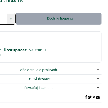
i. Tiraž: 19.
+
Dodaj u korpu
Dostupnost
:
Na stanju
Više detalja o proizvodu
Uslovi dostave
Povraćaj i zamena