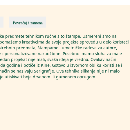
Povraćaj i zamena
čke predmete tehnikom ručne sito štampe. Usmereni smo na
 pomažemo kreativcima da svoje projekte sprovedu u delo koristeći
otrebnih predmeta, štampamo i umetničke radove za autore,
e i personalizovane narudžbine. Posebno imamo sluha za male
 jedan projekat nije mali, svaka ideja je vredna. Ovakav način
da godina i potiče iz Kine. Gotovo u izvornom obliku koristi se i
način se nazivaju Serigrafije. Ova tehnika slikanja nije ni malo
je utiskivati boje drvenom ili gumenom oprugom
...