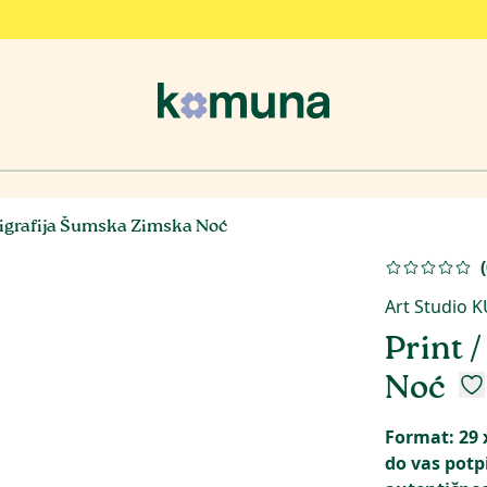
erigrafija Šumska Zimska Noć
(
Art Studio 
Print 
Noć
Format: 29 
do vas potp