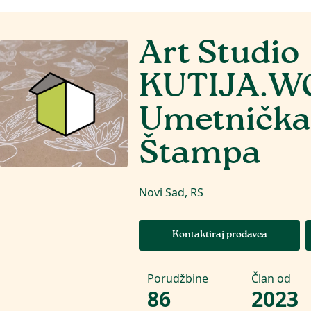
Art Studio
KUTIJA.
Umetnička 
Štampa
Novi Sad, RS
Kontaktiraj prodavca
Porudžbine
Član od
86
2023