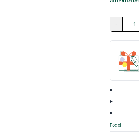
autentičnost
1
-
Podeli