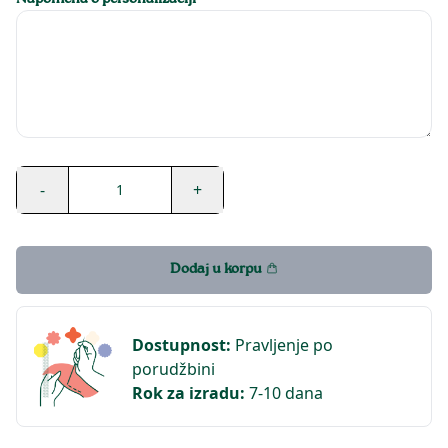
Napomena o personalizaciji
-
+
1
Dodaj u korpu
Dostupnost
:
Pravljenje po
porudžbini
Rok za izradu
:
7-10 dana