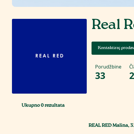
Real 
Kontaktiraj proda
Porudžbine
Č
33
Ukupno
0
rezultata
REAL RED Malina, 