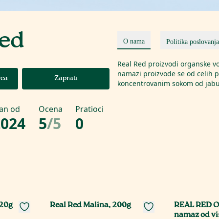
Red
O nama
Politika poslovanja
Real Red proizvodi organske v
namazi proizvode se od celih 
vca
Zaprati
koncentrovanim sokom od jabuk
lan od
Ocena
Pratioci
2024
5
/
5
0
320g
Real Red Malina, 200g
REAL RED O
namaz od vi