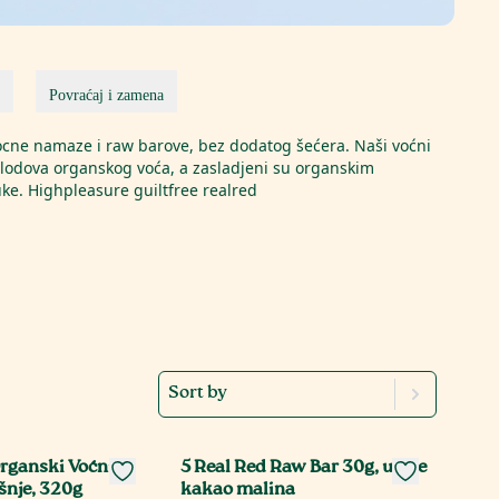
Povraćaj i zamena
ocne namaze i raw barove, bez dodatog šećera. Naši voćni
plodova organskog voća, a zasladjeni su organskim
e. Highpleasure guiltfree realred
Sort by
rganski Voćni
5 Real Red Raw Bar 30g, urme
šnje, 320g
kakao malina