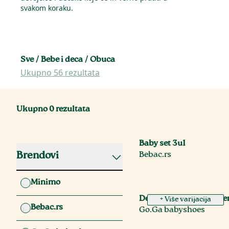
svakom koraku.
Sve
/
Bebe i deca
/
Obuca
Ukupno 56 rezultata
Ukupno
0
rezultata
Baby set 3u1
Brendovi
Bebac.rs
Minimo
Decije kozne cipelice L
+ Više varijacija
Bebac.rs
Go.Ga babyshoes