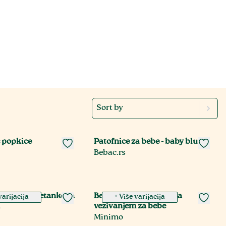
Sort by
 popkice
Patofnice za bebe - baby blue
Bebac.rs
ne bebi baletanke sa
Bele kožne baletanke sa
varijacija
+ Više varijacija
m
vezivanjem za bebe
Minimo