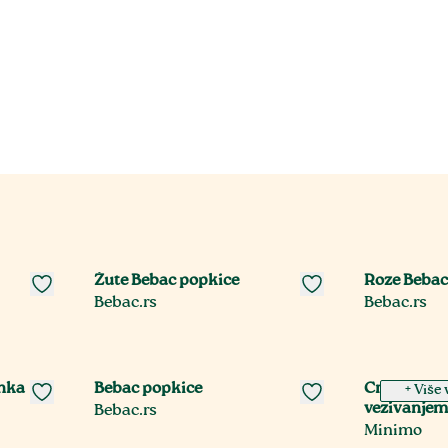
Žute Bebac popkice
Roze Bebac
Bebac.rs
Bebac.rs
enka
Bebac popkice
Crvene kož
+ Više 
vezivanje
Bebac.rs
Minimo