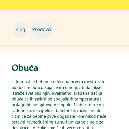
Blog
Prodavci
Obuća
Udobnost je bebama i deci na prvom mestu zato
odaberite obuću koja će im omogućiti da lakše
istraže svet oko njih. Kvalitetno izrađena dečija
obuća će ih zaštiti od spoljašnih temperatura i
prilagoditi se njihovom stopalu. Izaberite ručno
rađene kožne cipelice, baletanke, mokasine ili
čižmice za bebine prve događaje koje nikog neće
ostaviti ravnodušnim! Tu su i unikatne cipele za
devojčice i dečake koje će ih verno pratiti u