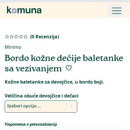
(
0
Recenzija
)
Minimo
Bordo kožne dečije baletanke
sa vezivanjem
Kožne baletanke za devojčice, u bordo boji.
Veličina obuće devojčice i dečaci
Izaberi opciju ...
Napomena o personalizaciji