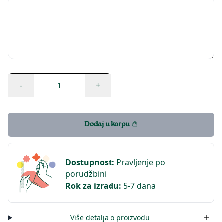
-
+
1
Dodaj u korpu
Dostupnost
:
Pravljenje po
porudžbini
Rok za izradu
:
5-7 dana
Više detalja o proizvodu