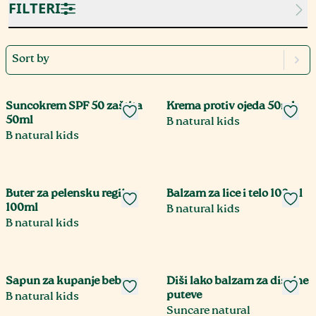
FILTERI
Sort by
Suncokrem SPF 50 zaštita
Krema protiv ojeda 50ml
50ml
B natural kids
B natural kids
Buter za pelensku regiju
Balzam za lice i telo 100ml
100ml
B natural kids
B natural kids
Sapun za kupanje beba
Diši lako balzam za disajne
puteve
B natural kids
Suncare natural