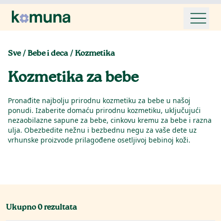
Sve
/
Bebe i deca
/
Kozmetika
Kozmetika za bebe
Pronađite najbolju prirodnu kozmetiku za bebe u našoj
ponudi. Izaberite domaću prirodnu kozmetiku, uključujući
nezaobilazne sapune za bebe, cinkovu kremu za bebe i razna
ulja. Obezbedite nežnu i bezbednu negu za vaše dete uz
vrhunske proizvode prilagođene osetljivoj bebinoj koži.
Ukupno
0
rezultata