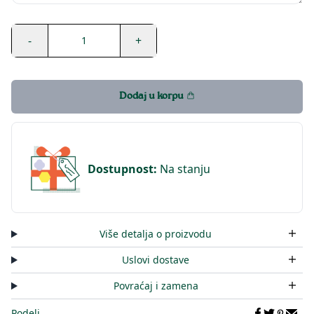
-
+
1
Dodaj u korpu
Dostupnost
:
Na stanju
Više detalja o proizvodu
Uslovi dostave
Povraćaj i zamena
Podeli