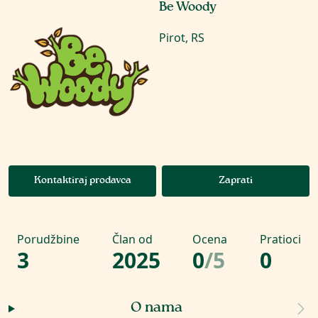
Be Woody
Pirot, RS
Kontaktiraj prodavca
Zaprati
Porudžbine
Član od
Ocena
Pratioci
3
2025
0
/
5
0
O nama