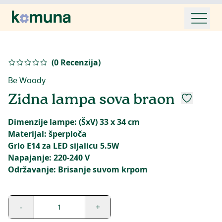
(
0
Recenzija
)
Be Woody
Zidna lampa sova braon
Dimenzije lampe: (ŠxV) 33 x 34 cm
Materijal: šperploča
Grlo E14 za LED sijalicu 5.5W
Napajanje: 220-240 V
Održavanje: Brisanje suvom krpom
-
+
1