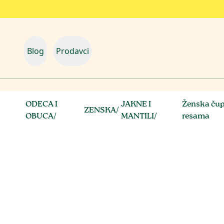
Blog
Prodavci
ODECA I
JAKNE I
Ženska čup
ZENSKA
/
OBUCA
/
MANTILI
/
resama