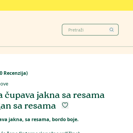
0
Recenzija
)
love
 čupava jakna sa resama
gan sa resama
va jakna, sa resama, bordo boje.