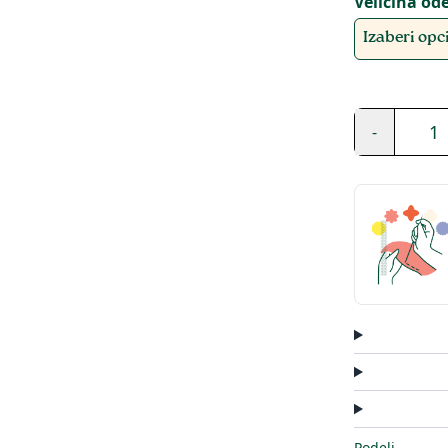
Veličina od
Izaberi opcij
1
-
Podeli