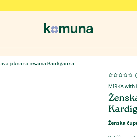
ava jakna sa resama Kardigan sa
(
MIRKA with 
Ženska
Kardi
Ženska čupa