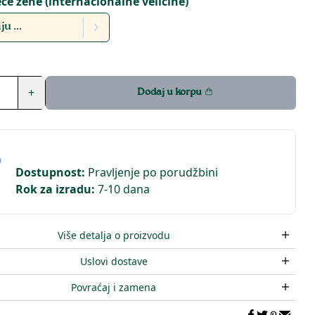
eće žene (internacionalne veličine)
u ...
+
Dodaj u korpu
Dostupnost
:
Pravljenje po porudžbini
Rok za izradu
:
7-10 dana
Više detalja o proizvodu
Uslovi dostave
Povraćaj i zamena