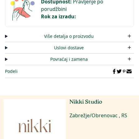
Dostupnost
:
Pravljenje po
porudžbini
Rok za izradu
:
Više detalja o proizvodu
Uslovi dostave
Povraćaj i zamena
Podeli
Nikki Studio
Zabrežje/Obrenovac , RS