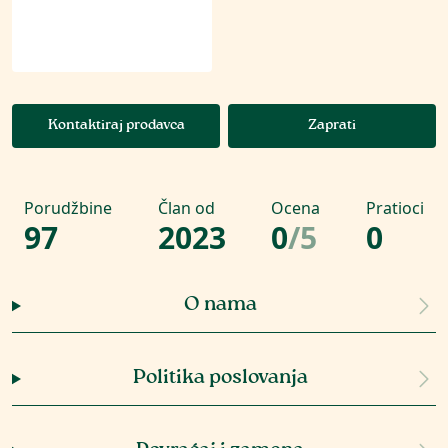
Kontaktiraj prodavca
Zaprati
Porudžbine
Član od
Ocena
Pratioci
97
2023
0
/
5
0
O nama
Politika poslovanja