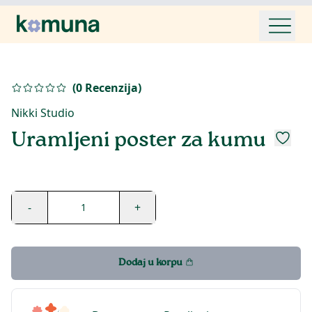
(
0
Recenzija
)
Nikki Studio
Uramljeni poster za kumu
-
+
1
Dodaj u korpu