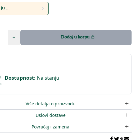
u ...
+
Dodaj u korpu
Dostupnost
:
Na stanju
Više detalja o proizvodu
Uslovi dostave
Povraćaj i zamena