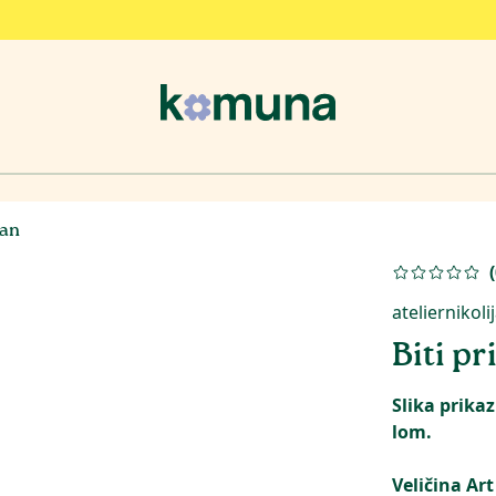
tan
(
ateliernikoli
Biti p
Slika prika
lom.
Veličina Art