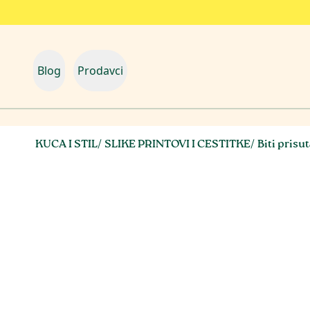
Blog
Prodavci
KUCA I STIL
/
SLIKE PRINTOVI I CESTITKE
/
Biti prisu