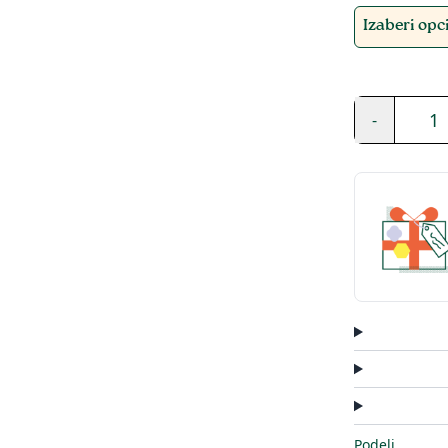
Izaberi opcij
1
-
Podeli