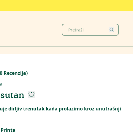
0
Recenzija
)
ja
risutan
zuje dirljiv trenutak kada prolazimo kroz unutrašnji
 Printa