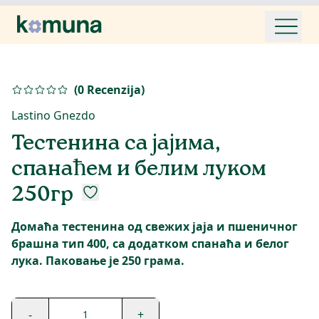
(
0
Recenzija
)
Lastino Gnezdo
Тестенина са јајима,
спанаћем и белим луком
250гр
Домаћа тестенина од свежих јаја и пшеничног
брашна тип 400, са додатком спанаћа и белог
лука. Паковање је 250 грама.
-
+
1