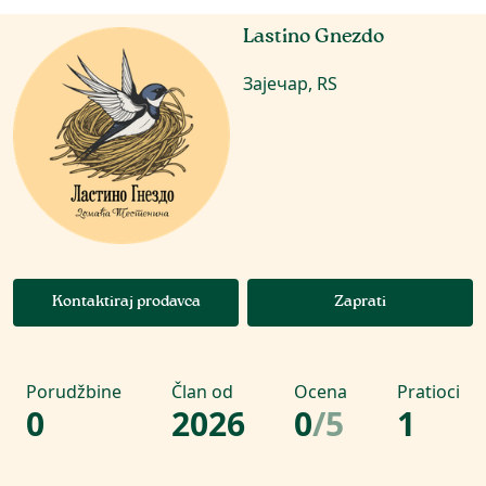
Lastino Gnezdo
Зајечар, RS
Kontaktiraj prodavca
Zaprati
Porudžbine
Član od
Ocena
Pratioci
0
2026
0
/
5
1