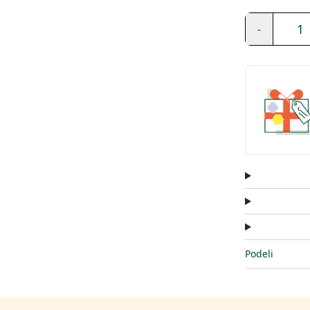
1
-
Podeli