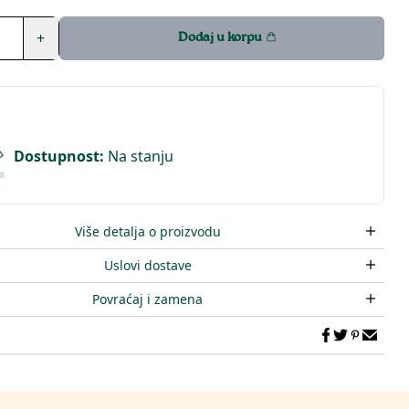
+
Dodaj u korpu
Dostupnost
:
Na stanju
Više detalja o proizvodu
Uslovi dostave
Povraćaj i zamena