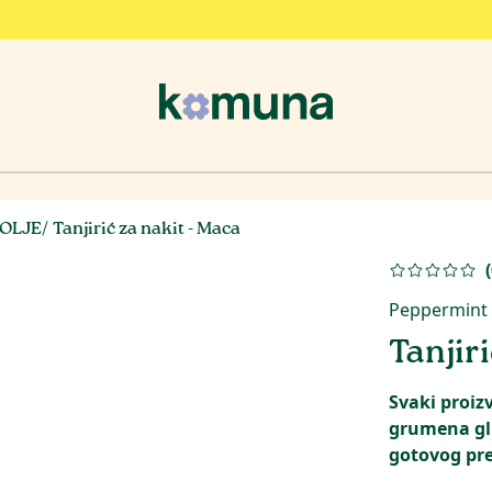
SOLJE
/
Tanjirić za nakit - Maca
(
Peppermint 
Tanjir
Svaki proiz
grumena gli
gotovog pr