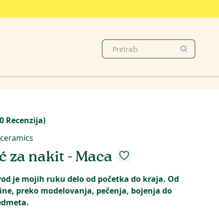
0
Recenzija
)
ceramics
ić za nakit - Maca
vod je mojih ruku delo od početka do kraja. Od
ne, preko modelovanja, pečenja, bojenja do
edmeta.