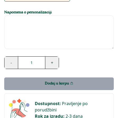
Napomena o personalizaciji
-
+
1
Dodaj u korpu
Dostupnost
:
Pravljenje po
porudžbini
Rok za izradu
:
2-3 dana