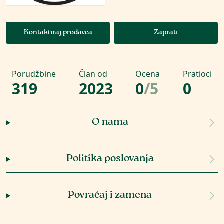
Kontaktiraj prodavca
Zaprati
Porudžbine
Član od
Ocena
Pratioci
319
2023
0
/
5
0
O nama
Politika poslovanja
Povraćaj i zamena