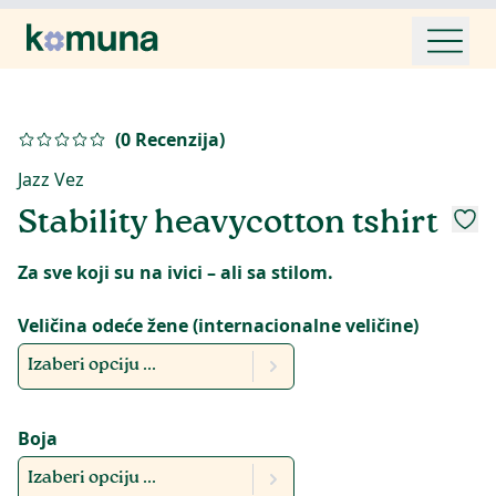
(
0
Recenzija
)
Jazz Vez
Stability heavycotton tshirt
Za sve koji su na ivici – ali sa stilom.
Veličina odeće žene (internacionalne veličine)
Izaberi opciju ...
Boja
Izaberi opciju ...