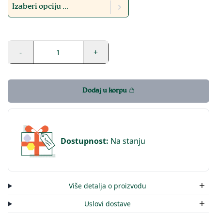
Izaberi opciju ...
-
+
1
Dodaj u korpu
Dostupnost
:
Na stanju
Više detalja o proizvodu
Uslovi dostave