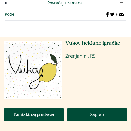
Povraćaj i zamena
Podeli
Vukov heklane igračke
Zrenjanin , RS
Kontaktiraj prodavca
Zaprati