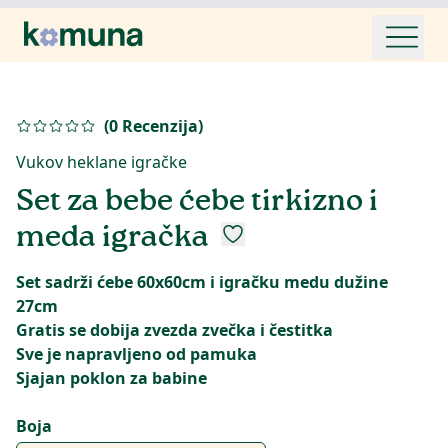
(
0
Recenzija
)
Vukov heklane igračke
Set za bebe ćebe tirkizno i
meda igračka
Set sadrži ćebe 60x60cm i igračku medu dužine
27cm
Gratis se dobija zvezda zvečka i čestitka
Sve je napravljeno od pamuka
Sjajan poklon za babine
Boja