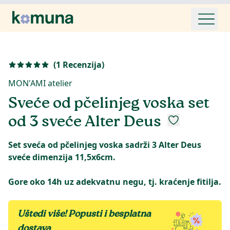
(
1
Recenzija
)
MON'AMI atelier
Sveće od pčelinjeg voska set
od 3 sveće Alter Deus
Set sveća od pčelinjeg voska sadrži 3 Alter Deus
sveće dimenzija 11,5x6cm.
Gore oko 14h uz adekvatnu negu, tj. kraćenje fitilja.
Uštedi više! Popusti i besplatna
dostava