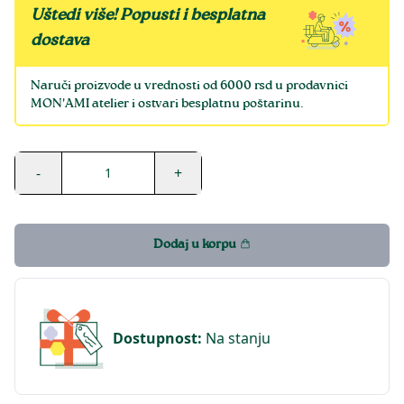
Uštedi više! Popusti i besplatna
dostava
Naruči proizvode u vrednosti od 6000 rsd u prodavnici
MON'AMI atelier i ostvari besplatnu poštarinu.
-
+
1
Dodaj u korpu
Dostupnost
:
Na stanju