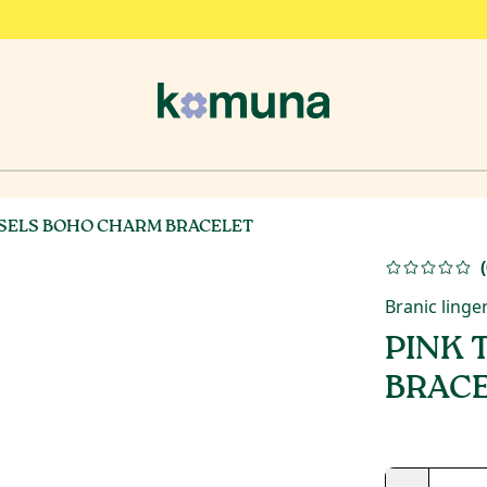
SSELS BOHO CHARM BRACELET
(
Branic linge
PINK 
BRAC