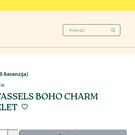
0
Recenzija
)
rie
TASSELS BOHO CHARM
ELET