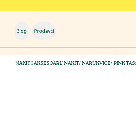
Blog
Prodavci
NAKIT I AKSESOARI
/
NAKIT
/
NARUKVICE
/
PINK TA