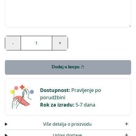
-
+
1
Dodaj u korpu
Dostupnost
:
Pravljenje po
porudžbini
Rok za izradu
:
5-7 dana
Više detalja o proizvodu
Uslovi dostave