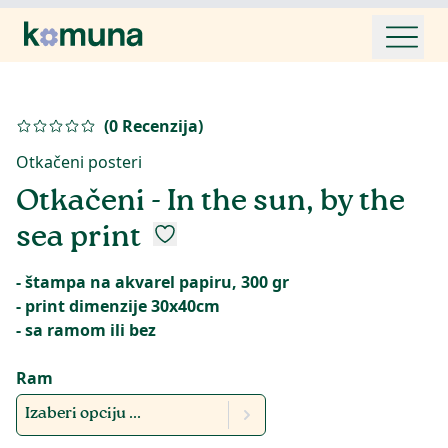
(
0
Recenzija
)
Otkačeni posteri
Otkačeni - In the sun, by the
sea print
- štampa na akvarel papiru, 300 gr
- print dimenzije 30x40cm
- sa ramom ili bez
Ram
Izaberi opciju ...