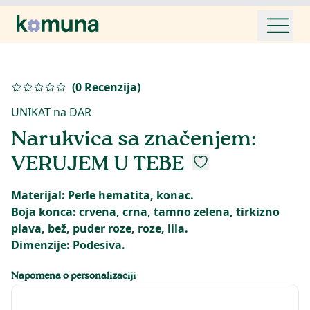
(
0
Recenzija
)
UNIKAT na DAR
Narukvica sa značenjem:
VERUJEM U TEBE
Materijal: Perle hematita, konac.
Boja konca: crvena, crna, tamno zelena, tirkizno
plava, bež, puder roze, roze, lila.
Dimenzije: Podesiva.
Napomena o personalizaciji