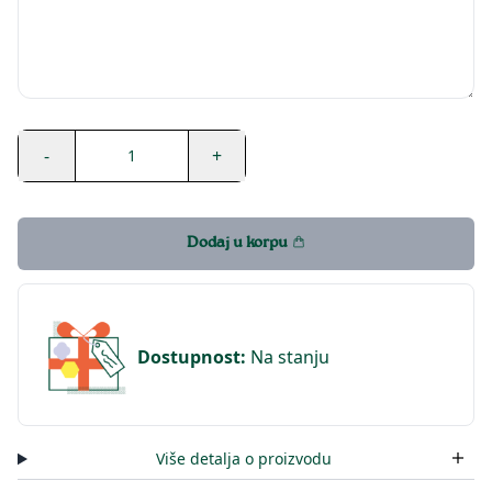
-
+
1
Dodaj u korpu
Dostupnost
:
Na stanju
Više detalja o proizvodu