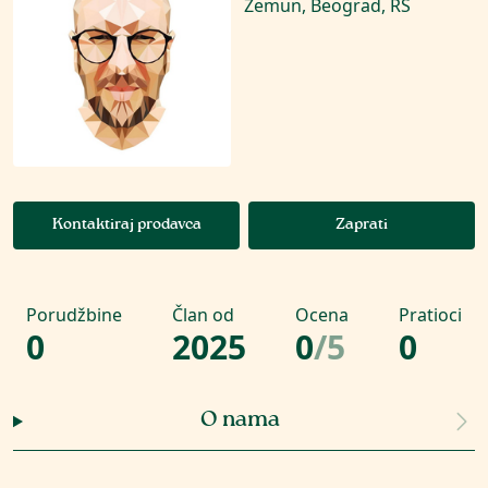
Zemun, Beograd, RS
Kontaktiraj prodavca
Zaprati
Porudžbine
Član od
Ocena
Pratioci
0
2025
0
/
5
0
O nama