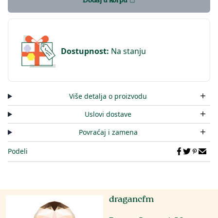
Dodaj u korpu
Dostupnost
:
Na stanju
Više detalja o proizvodu
Uslovi dostave
Povraćaj i zamena
Podeli
dragancfm