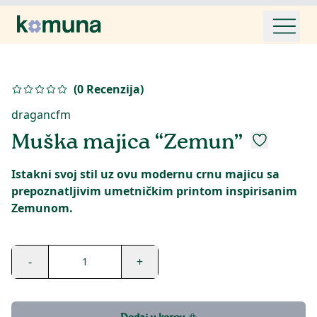
(
0
Recenzija
)
dragancfm
Muška majica “Zemun”
Istakni svoj stil uz ovu modernu crnu majicu sa
prepoznatljivim umetničkim printom inspirisanim
Zemunom.
-
+
1