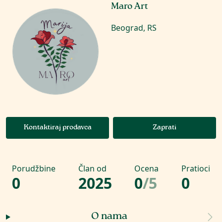
Maro Art
Beograd, RS
Kontaktiraj prodavca
Zaprati
Porudžbine
Član od
Ocena
Pratioci
0
2025
0
/
5
0
O nama