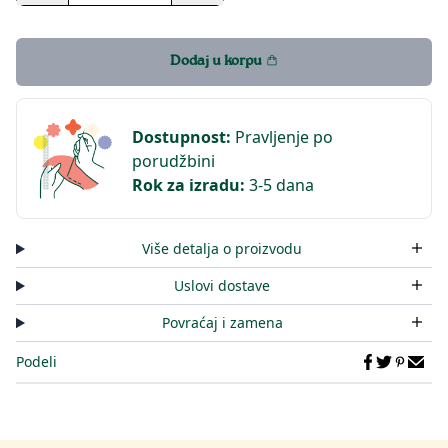
Dodaj u korpu
Dostupnost
:
Pravljenje po
porudžbini
Rok za izradu
:
3-5 dana
Više detalja o proizvodu
Uslovi dostave
Povraćaj i zamena
Podeli