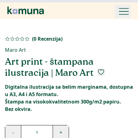
(
0
Recenzija
)
Maro Art
Art print - štampana
ilustracija | Maro Art
Digitalna ilustracija sa belim marginama, dostupna
u A3, A4 i A5 formatu.
Štampa na visokokvalitetnom 300g/m2 papiru.
-
+
1