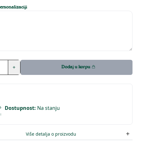
rsonalizaciji
+
Dodaj u korpu
Dostupnost
:
Na stanju
Više detalja o proizvodu