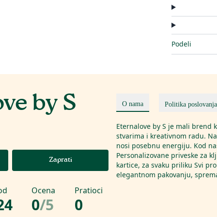
Podeli
ve by S
O nama
Politika poslovanja
Eternalove by S je mali brend k
stvarima i kreativnom radu. Naš
nosi posebnu energiju. Kod nas
Personalizovane priveske za kl
Zaprati
kartice, za svaku priliku Svi 
elegantnom pakovanju, sprema
od
Ocena
Pratioci
24
0
/
5
0