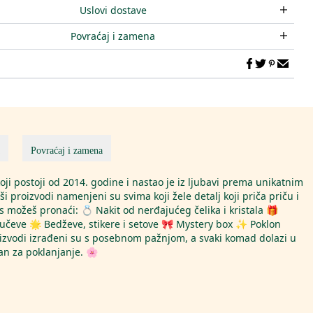
Uslovi dostave
Povraćaj i zamena
Povraćaj i zamena
oji postoji od 2014. godine i nastao je iz ljubavi prema unikatnim
i proizvodi namenjeni su svima koji žele detalj koji priča priču i
 možeš pronaći: 💍 Nakit od nerđajućeg čelika i kristala 🎁
jučeve 🌟 Bedževe, stikere i setove 🎀 Mystery box ✨ Poklon
proizvodi izrađeni su s posebnom pažnjom, a svaki komad dolazi u
n za poklanjanje. 🌸