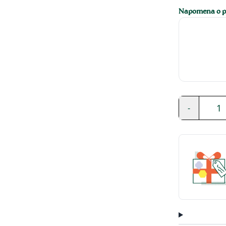
Napomena o pe
1
-