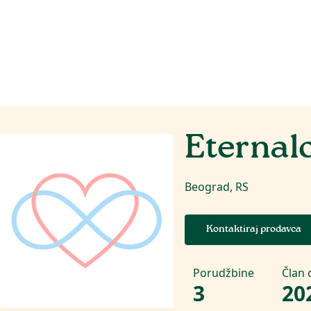
Eternalo
Beograd, RS
Kontaktiraj prodavca
Porudžbine
Član 
3
20