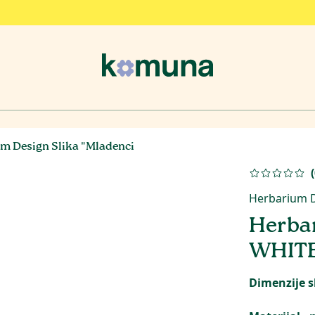
m Design Slika "Mladenci
(
Herbarium 
Herbar
WHIT
Dimenzije s