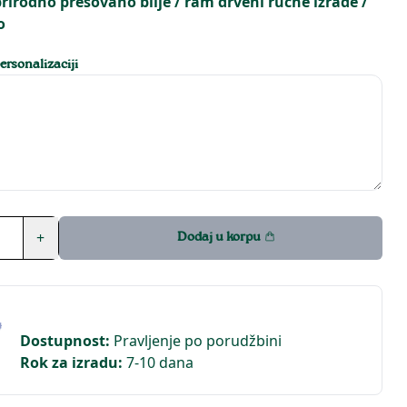
prirodno presovano bilje / ram drveni ručne izrade /
o
rsonalizaciji
+
Dodaj u korpu
Dostupnost
:
Pravljenje po porudžbini
Rok za izradu
:
7-10 dana