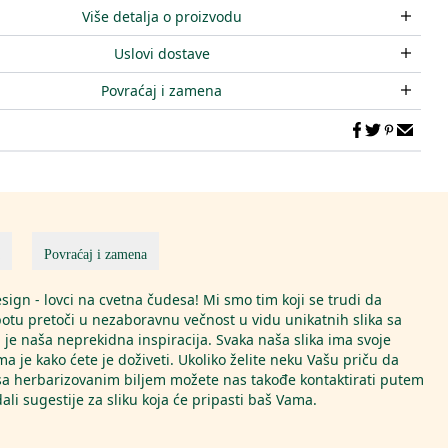
Više detalja o proizvodu
Uslovi dostave
Povraćaj i zamena
Povraćaj i zamena
ign - lovci na cvetna čudesa! Mi smo tim koji se trudi da
potu pretoči u nezaboravnu večnost u vidu unikatnih slika sa
 je naša neprekidna inspiracija. Svaka naša slika ima svoje
ma je kako ćete je doživeti. Ukoliko želite neku Vašu priču da
 sa herbarizovanim biljem možete nas takođe kontaktirati putem
li sugestije za sliku koja će pripasti baš Vama.