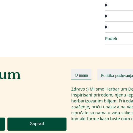
Podeli
ium
O nama
Politika poslovanja
Zdravo :) Mi smo Herbarium Des
inspirisani prirodom, njenu le
herbarizovanim biljem. Priroda
značenje, priču i naziv a na Va
ispričate sa nama u vidu slike
kontakt forme kako biste nam da
Zaprati