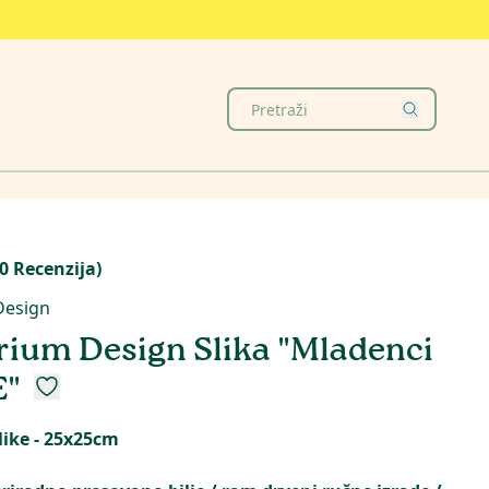
0
Recenzija
)
Design
ium Design Slika "Mladenci
E"
like - 25x25cm