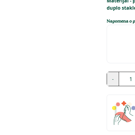
Materijal - 
duplo stakl
Napomena o pe
1
-