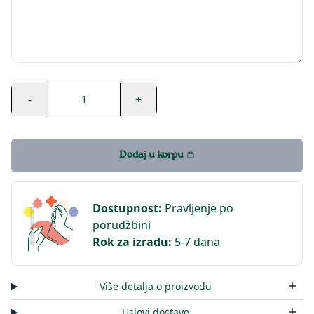
-
+
1
Dodaj u korpu
Dostupnost
:
Pravljenje po
porudžbini
Rok za izradu
:
5-7 dana
Više detalja o proizvodu
Uslovi dostave