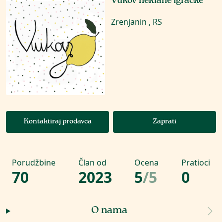
Vukov heklane igračke
Zrenjanin , RS
Kontaktiraj prodavca
Zaprati
Porudžbine
Član od
Ocena
Pratioci
70
2023
5
/
5
0
O nama