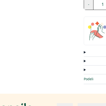
1
-
Podeli