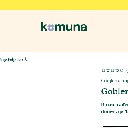
rijateljstvo 友
(
Coojlemanoj
Goblen
Ručno rađen
dimenzija 