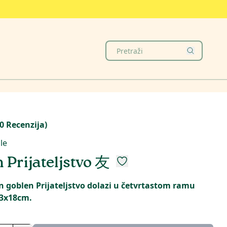
0
Recenzija
)
le
 Prijateljstvo 友
 goblen Prijateljstvo dolazi u četvrtastom ramu
13x18cm.