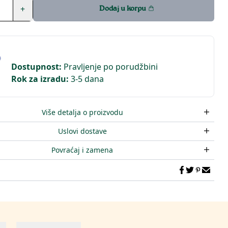
+
Dodaj u korpu
Dostupnost
:
Pravljenje po porudžbini
Rok za izradu
:
3-5 dana
Više detalja o proizvodu
Uslovi dostave
Povraćaj i zamena