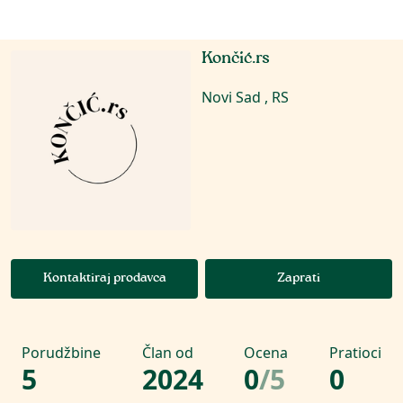
Končić.rs
Novi Sad , RS
Kontaktiraj prodavca
Zaprati
Porudžbine
Član od
Ocena
Pratioci
5
2024
0
/
5
0