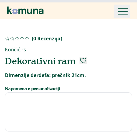
(
0
Recenzija
)
Končić.rs
Dekorativni ram
Dimenzije đerđefa: prečnik 21cm.
Napomena o personalizaciji