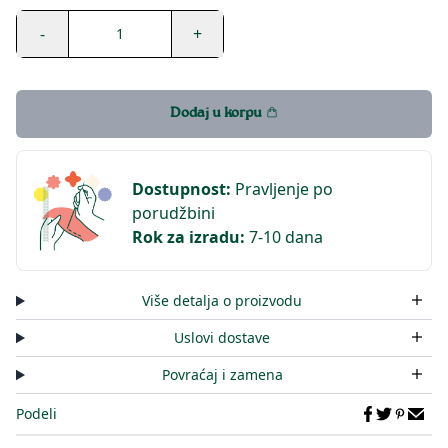
-
+
1
Dodaj u korpu
Dostupnost
:
Pravljenje po
porudžbini
Rok za izradu
:
7-10 dana
Više detalja o proizvodu
Uslovi dostave
Povraćaj i zamena
Podeli