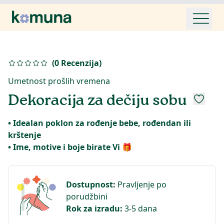
(
0
Recenzija
)
Umetnost prošlih vremena
Dekoracija za dečiju sobu
• Idealan poklon za rođenje bebe, rođendan ili
krštenje
Dostupnost
:
Pravljenje po
porudžbini
Rok za izradu
:
3-5 dana