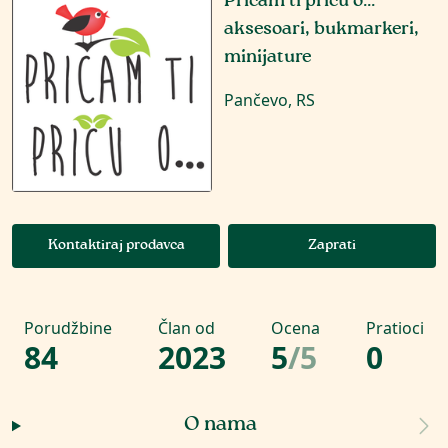
Pričam ti priču o...
aksesoari, bukmarkeri,
minijature
Pančevo, RS
Kontaktiraj prodavca
Zaprati
Porudžbine
Član od
Ocena
Pratioci
84
2023
5
/
5
0
O nama