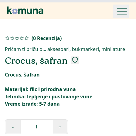
(
0
Recenzija
)
Pričam ti priču o... aksesoari, bukmarkeri, minijature
Crocus, šafran
Crocus, šafran
Materijal: filc i prirodna vuna
Tehnika: lepljenje i pustovanje vune
-
+
1