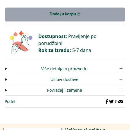
Dodaj u korpu
Dostupnost
:
Pravljenje po
porudžbini
Rok za izradu
:
5-7 dana
Više detalja o proizvodu
Uslovi dostave
Povraćaj i zamena
Podeli