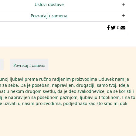
Uslovi dostave
Povraćaj i zamena
Povraćaj i zamena
 punoj ljubavi prema ručno radjenim proizvodima Oduvek nam je
 za sebe. Da je poseban, napravljen, drugaciji, samo tvoj. Ideja
nat u nekom drugom svetlu, da je deo svakodnevice, da se koristi i
j je napravljen sa posebnom paznjom, ljubavlju I toplinom, I na to
 uzivati u nasim proizvodima, podjednako kao sto smo mi dok