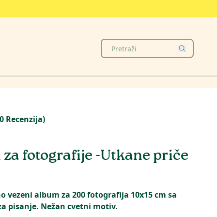
0
Recenzija
)
za fotografije -Utkane priče
o vezeni album za 200 fotografija 10x15 cm sa
a pisanje. Nežan cvetni motiv.