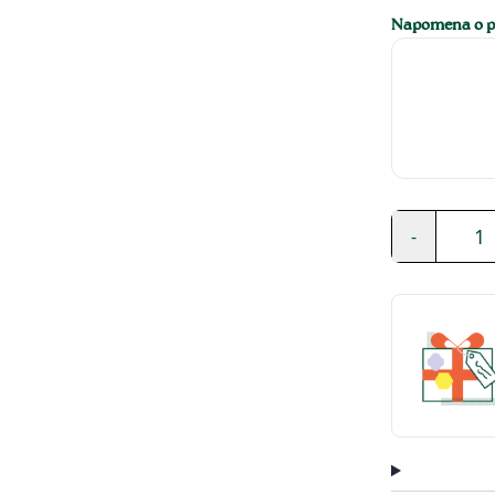
Napomena o pe
1
-