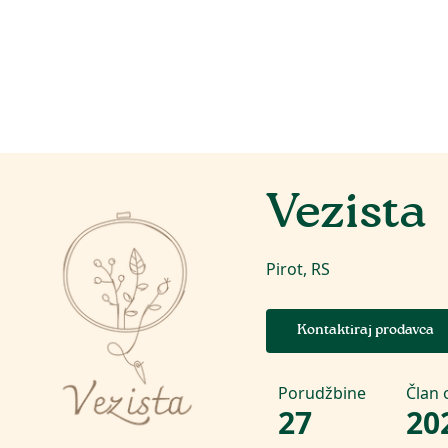
Vezista
Pirot, RS
Kontaktiraj prodavca
Porudžbine
Član 
27
20