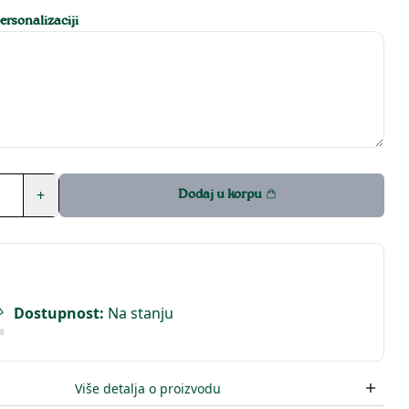
rsonalizaciji
+
Dodaj u korpu
Dostupnost
:
Na stanju
Više detalja o proizvodu