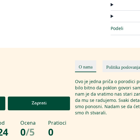
Podeli
O nama
Politika poslovanja
Ovo je jedna priča o porodici
bilo bitno da poklon govori sam
nam je da vratimo nas stari za
da mu se radujemo. Svaki detal
Zaprati
smo ponosni. Nadam se da ćete
smo ih stvarali.
od
Ocena
Pratioci
24
0
/
5
0