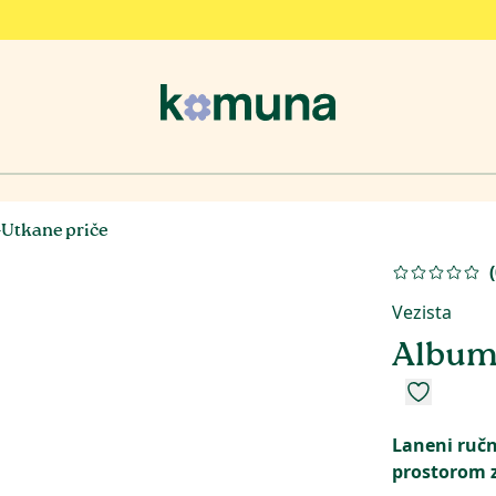
 -Utkane priče
(
Vezista
Album 
Laneni ručn
prostorom z