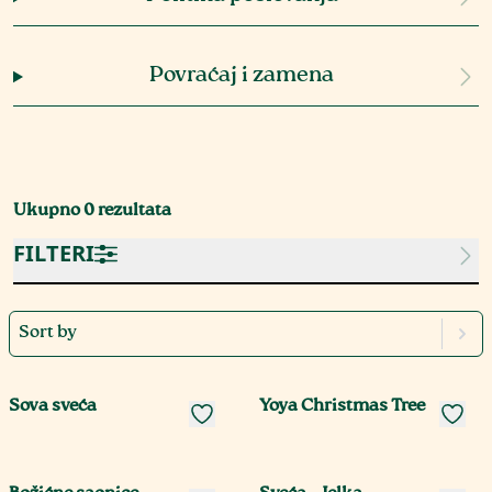
Povraćaj i zamena
Ukupno
0
rezultata
FILTERI
Sort by
Sova sveća
Yoya Christmas Tree