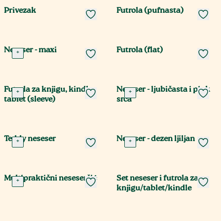
Privezak
Futrola (pufnasta)
Neseser - maxi
Futrola (flat)
+
Futrola za knjigu, kindle,
Neseser - ljubičasta i pink
+
+
tablet (sleeve)
srca
Teddy neseser
Neseser - dezen ljiljan
+
+
Multipraktični neseserčić
Set neseser i futrola za
+
knjigu/tablet/kindle