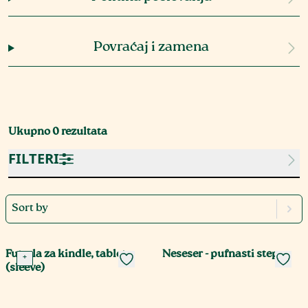
Povraćaj i zamena
Ukupno
0
rezultata
FILTERI
Sort by
Futrola za kindle, tablet
Neseser - pufnasti step
+
(sleeve)