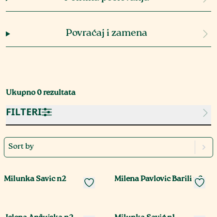
Povraćaj i zamena
Ukupno
0
rezultata
FILTERI
Sort by
Milunka Savic n2
Milena Pavlovic Barili n2