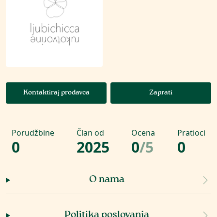
Kontaktiraj prodavca
Zaprati
Porudžbine
Član od
Ocena
Pratioci
0
2025
0
/
5
0
O nama
Politika poslovanja