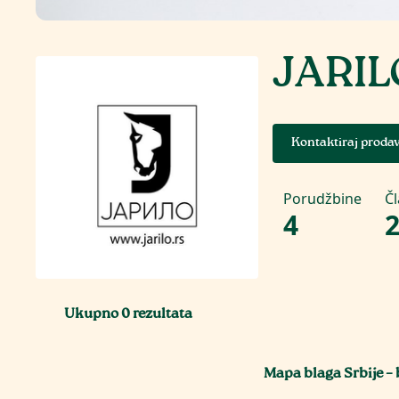
JARIL
Kontaktiraj proda
Porudžbine
Č
4
Ukupno
0
rezultata
Mapa blaga Srbije – 