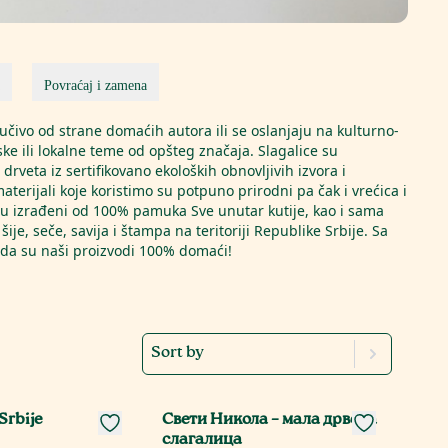
Povraćaj i zamena
jučivo od strane domaćih autora ili se oslanjaju na kulturno-
ske ili lokalne teme od opšteg značaja. Slagalice su
drveta iz sertifikovano ekoloških obnovljivih izvora i
erijali koje koristimo su potpuno prirodni pa čak i vrećica i
 su izrađeni od 100% pamuka Sve unutar kutije, kao i sama
, šije, seče, savija i štampa na teritoriji Republike Srbije. Sa
da su naši proizvodi 100% domaći!
Sort by
Srbije
Свети Никола – мала дрвена
слагалица