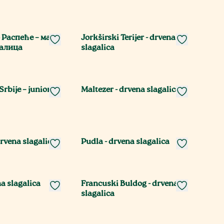
 Распеће – мала
Jorkširski Terijer - drvena
галица
slagalica
rbije – junior
Maltezer - drvena slagalica
drvena slagalica
Pudla - drvena slagalica
a slagalica
Francuski Buldog - drvena
slagalica