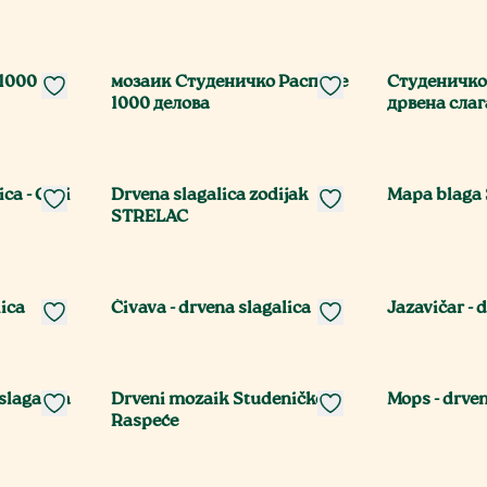
 1000
мозаик Студеничко Распеће
Студеничко
1000 делова
дрвена сла
ica - Crni
Drvena slagalica zodijak
Mapa blaga S
STRELAC
lica
Čivava - drvena slagalica
Jazavičar - 
slagalica
Drveni mozaik Studeničko
Mops - drven
Raspeće