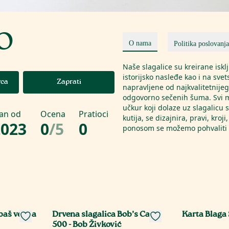
O
O nama
Politika poslovanja
Naše slagalice su kreirane iskl
istorijsko nasleđe kao i na svet
vca
Zaprati
napravljene od najkvalitetnijeg 
odgovorno sečenih šuma. Svi mat
učkur koji dolaze uz slagalicu
lan od
Ocena
Pratioci
kutija, se dizajnira, pravi, kroji
2023
0
/
5
0
ponosom se možemo pohvaliti 
baš velika
Drvena slagalica Bob’s Cats
Karta Blaga 
500 - Bob Živković