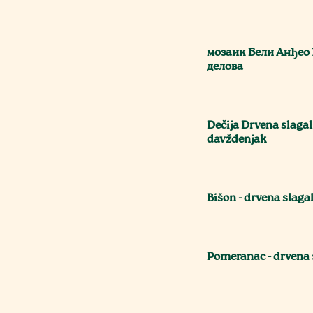
мозаик Бели Анђео
делова
Dečija Drvena slagal
davždenjak
Bišon - drvena slaga
Pomeranac - drvena 