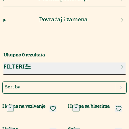
Povraćaj i zamena
Ukupno
0
rezultata
FILTERI
Sort by
Haljina na vezivanje
Haljina sa biserima
+
+