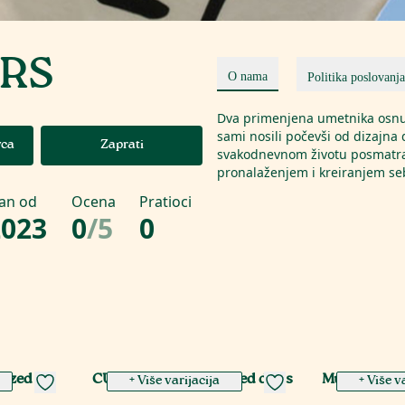
.RS
O nama
Politika poslovanja
Dva primenjena umetnika osnuj
sami nosili počevši od dizajna 
vca
Zaprati
svakodnevnom životu posmatraju
pronalaženjem i kreiranjem se
lan od
Ocena
Pratioci
2023
0
/
5
0
rsized
CURS Limited, oversized duks
Munja, regul
+ Više varijacija
+ Više v