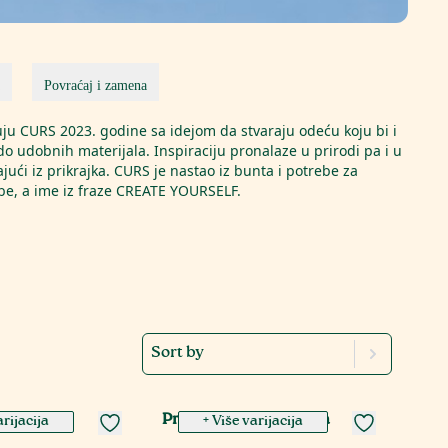
Povraćaj i zamena
u CURS 2023. godine sa idejom da stvaraju odeću koju bi i
do udobnih materijala. Inspiraciju pronalaze u prirodi pa i u
ći iz prikrajka. CURS je nastao iz bunta i potrebe za
be, a ime iz fraze CREATE YOURSELF.
Sort by
ar majica
Proleće, regular majica
arijacija
+ Više varijacija