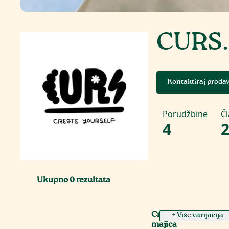
CURS
Kontaktiraj proda
Porudžbine
Č
4
Ukupno
0
rezultata
Create Yourself, ove
+ Više varijacija
majica