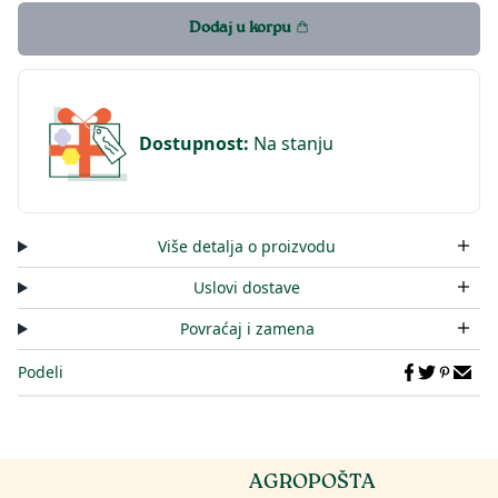
Dodaj u korpu
Dostupnost
:
Na stanju
Više detalja o proizvodu
Uslovi dostave
Povraćaj i zamena
Podeli
AGROPOŠTA