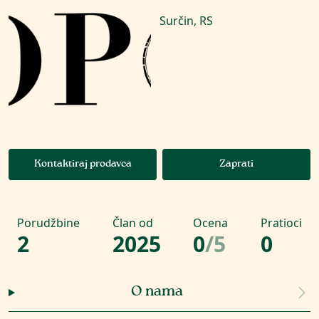
Surčin, RS
Kontaktiraj prodavca
Zaprati
Porudžbine
Član od
Ocena
Pratioci
2
2025
0
/
5
0
O nama