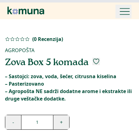
(
0
Recenzija
)
AGROPOŠTA
Zova Box 5 komada
– Sastojci: zova, voda, šećer, citrusna kiselina
– Pasterizovano
– Agropošta NE sadrži dodatne arome i ekstrakte ili
druge veštačke dodatke.
-
+
1