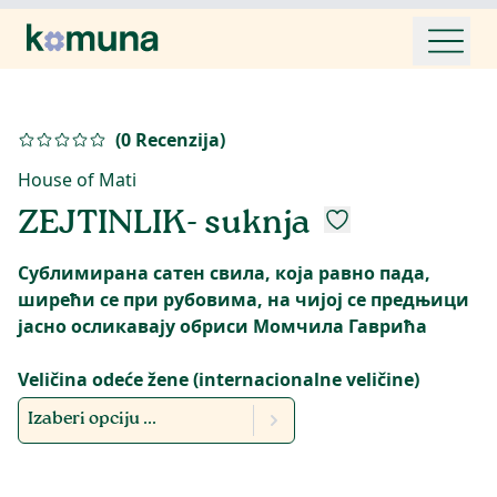
(
0
Recenzija
)
House of Mati
ZEJTINLIK- suknja
Сублимирана сатен свила, која равно пада,
ширећи се при рубовима, на чијој се предњици
јасно осликавају обриси Момчила Гаврића
Veličina odeće žene (internacionalne veličine)
Izaberi opciju ...