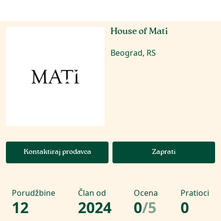
House of Mati
Beograd, RS
Kontaktiraj prodavca
Zaprati
Porudžbine
Član od
Ocena
Pratioci
12
2024
0
/
5
0