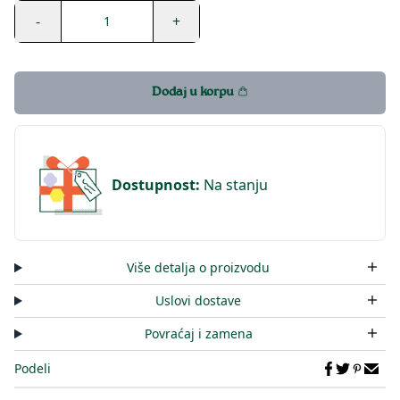
-
+
1
Dodaj u korpu
Dostupnost
:
Na stanju
Više detalja o proizvodu
Uslovi dostave
Povraćaj i zamena
Podeli