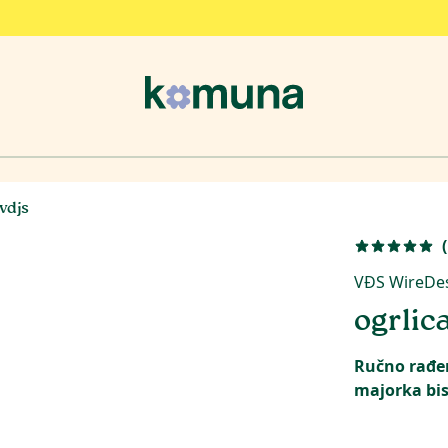
 vdjs
(
VĐS WireDe
ogrlica
Ručno rađen
majorka bi