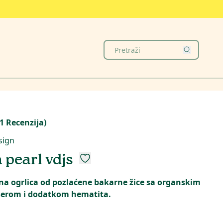
1
Recenzija
)
sign
 pearl vdjs
a ogrlica od pozlaćene bakarne žice sa organskim
serom i dodatkom hematita.