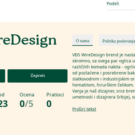
Podeli
reDesign
O nama
Politika poslovanja
VĐS WireDesign brend je nasta
skromno, sa svega par oglica u 
različitih komada nakita - ogrl
od pozlaćene i posrebrene ba
Zaprati
slatkovodnim i industrijskim 
hematitom, hirurškim čelikom. 
Vanja je naš dizajner, srce br
od
Ocena
Pratioci
umetnosti i dizajnera Srbije), 
23
0
/
5
0
Proširi tekst