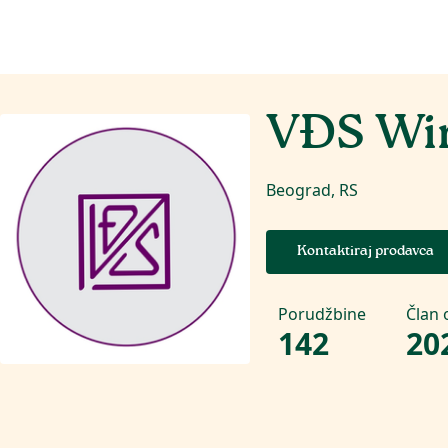
VĐS Wi
Beograd, RS
Kontaktiraj prodavca
Porudžbine
Član 
142
20