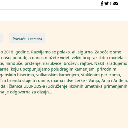
Povraćaj i zamena
o 2016. godine. Razvijamo se polako, ali sigurno. Započele smo
našoj ponudi, a danas možete videti veliki broj različitih modela i
ice, minđuše, prstenje, narukvice, broševi, rajfovi. Nakit izrađujemo
karne, koju upotpunjujemo poludragim kamenjem, prirodnim
organskim biserima, vulkanskim kamenjem, staklenim perlicama,
Iza brenda stoje tri dame, mama i dve ćerke - Vanja, Anja i Anđela.
enda i članica ULUPUDS-a (Udruženje likovnih umetnika primenjenih
ona je odgovorna za dizajn
...