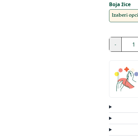
Boja žice
Izaberi opcij
1
-